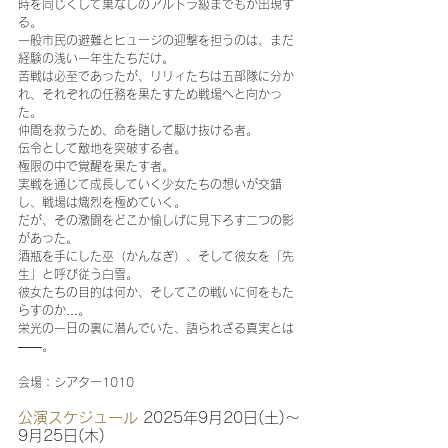
時を同じくして巣なしのアルトラ級までもが出現す
る。
一般市民の避難とヒュージの迎撃を担うのは、まだ
経験の浅い一年生たちだけ。
苦戦は必至であったが、リリィたちは五部隊に分か
れ、それぞれの任務を果たすため戦場へと向かっ
た。
仲間を救うため、命を賭して駆け抜ける者。
伝令として敵地を突破する者。
極限の中で覚醒を果たす者。
実戦を通じて成長していく少女たちの想いが交錯
し、戦場は熾烈を極めていく。
だが、その激闘をどこか愉しげに見下ろす二つの影
があった。
酒瓶を手にした巫（かんなぎ）、そして彼女を「先
生」と呼び従う白雪。
彼女たちの目的は何か、そしてこの戦いに何をもた
らすのか…。
栄光の一日の裏に潜んでいた、語られざる真実とは
――。
会場：シアター1010
公演スケジュール 
2025年9月20日(土)～
9月25日(木)