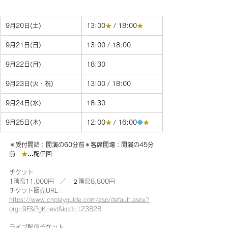
9月20日(土)
13:00
★
 / 18:00
★
9月21日(日)
13:00 / 18:00
9月22日(月)
18:30
9月23日(火・祝)
13:00 / 18:00
9月24日(水)
18:30
9月25日(木)
12:00
★
 / 16:00
◆
★
＊受付開始：開演の60分前＊客席開場：開演の45分
前　
★
…配信回
チケット
1階席11,000円　／　２階席8,800円
チケット販売URL：
https://www.cnplayguide.com/asp/default.aspx?
org=9F&PgK=evt&kcd=123828
ライブ配信チケット