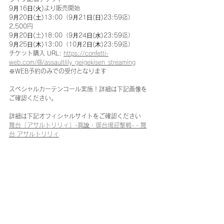
9⽉16⽇(⽕)より販売開始
9⽉20⽇(⼟)13:00（9⽉21⽇(⽇)23:59迄）　
2,500円
9⽉20⽇(土)18:00（9⽉24⽇(⽔)23:59迄）
9⽉25⽇(⽊)13:00（10⽉2⽇(⽊)23:59迄）
チケット購入 URL: 
https://confetti-
web.com/@/assaultlily_geigekisen_streaming
※WEB予約のみでの受付となります
スペシャルカーテンコール実施！詳細は下記画像を
ご確認ください。
詳細は下記オフィシャルサイトをご確認ください
舞台「アサルトリリィ」-眞說・御台場迎撃戦- - 舞
台 アサルトリリィ