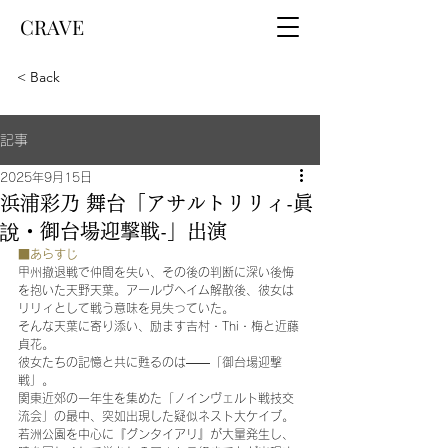
CRAVE
< Back
記事
2025年9月15日
浜浦彩乃 舞台「アサルトリリィ-眞
說・御台場迎撃戦-」出演
■あらすじ
甲州撤退戦で仲間を失い、その後の判断に深い後悔
を抱いた天野天葉。アールヴヘイム解散後、彼女は
リリィとして戦う意味を見失っていた。
そんな天葉に寄り添い、励ます吉村・Thi・梅と近藤
貞花。
彼女たちの記憶と共に甦るのは――「御台場迎撃
戦」。
関東近郊の一年生を集めた「ノインヴェルト戦技交
流会」の最中、突如出現した疑似ネスト大ケイブ。
若洲公園を中心に『グンタイアリ』が大量発生し、