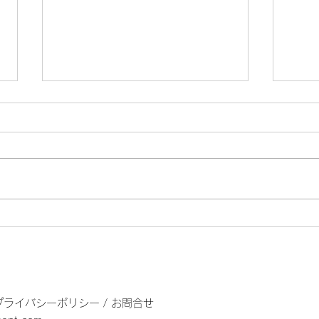
MIZUKA 夏はミラージュ、
The 
ラジオオンエア情報！！
20
EPSummer Memoriesから
「夏はミラージュ」が文化放
プライバシーポリシー
/
お問合せ