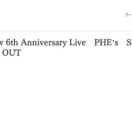
ホ
w 6th Anniversary Live PHE’s
 OUT