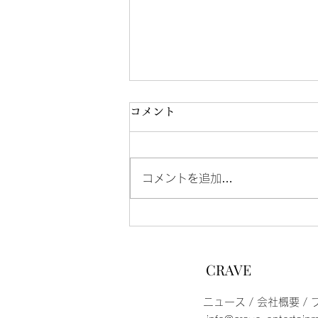
コメント
コメントを追加…
浜浦彩乃出演 絵本朗読
LIVE『星の王子さま』再演
CRAVE
​ニュース
/
会社概要
/