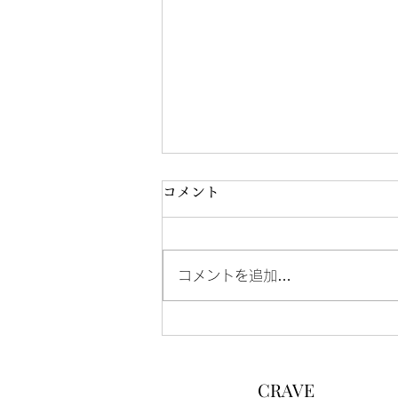
コメント
コメントを追加…
浜浦彩乃出演 絵本朗読
LIVE『星の王子さま』再演
CRAVE