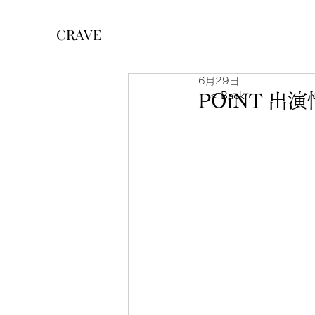
CRAVE
6月29日
< Back
POiNT 出