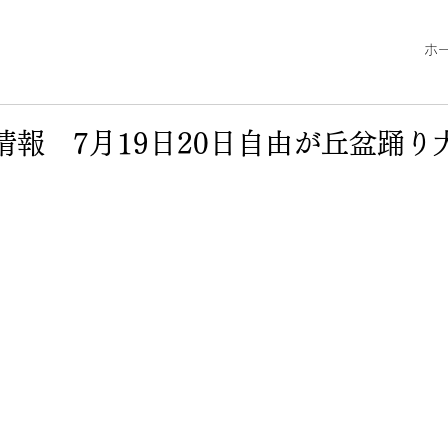
ホ
演情報 7月19日20日自由が丘盆踊り