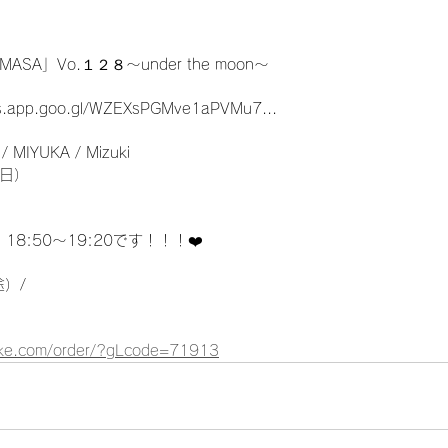
A」Vo.１２８〜under the moon〜
ps.app.goo.gl/WZEXsPGMve1aPVMu7...
 MIYUKA / Mizuki
日）
、18:50〜19:20です！！！❤️
途）/
）
-tike.com/order/?gLcode=71913