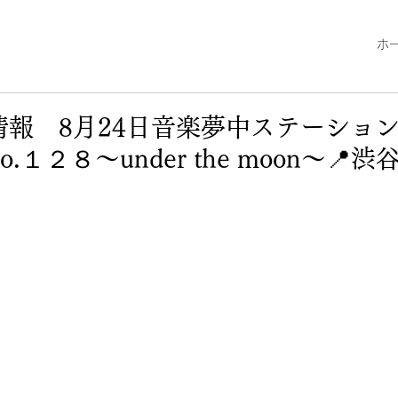
ホ
演情報 8月24日音楽夢中ステーショ
.１２８〜under the moon〜📍渋谷