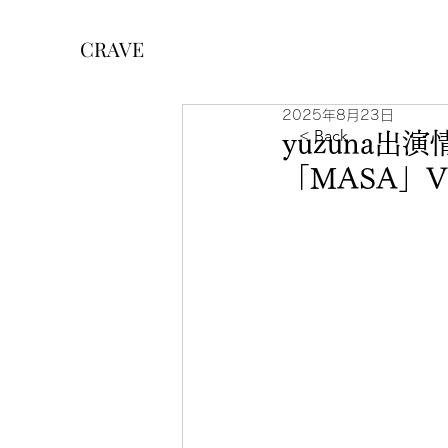
CRAVE
2025年8月23日
< Back
yuzuna出
「MASA」Vo