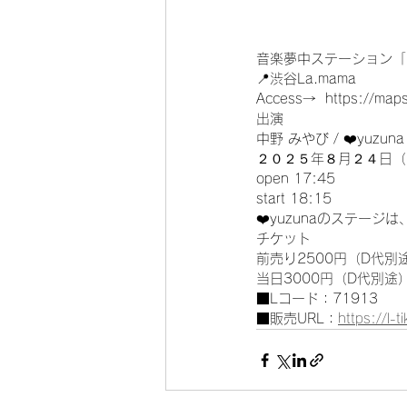
音楽夢中ステーション「MAS
📍渋谷La.mama 
Access→  https://ma
出演
中野 みやび / ❤️yuzuna /
２０２５年８月２４日（
open 17:45
start 18:15
❤️yuzunaのステージは
チケット　
前売り2500円（D代別
当日3000円（D代別途
■Lコード：71913
■販売URL：
https://l