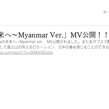
ホ
未来へ～Myanmar Ver.」MV公開！
unaの未来へ～Myanmar ver.　MV公開されました。また各サブ
して富士山の見えるロケーション、日本の春を感じることのできる
ube.com/watch?v=6fMbK6Ezbik