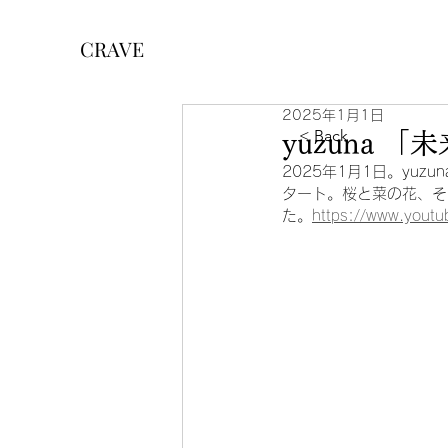
CRAVE
2025年1月1日
< Back
yuzuna 「
2025年1月1日。yuz
タート。桜と菜の花、そ
た。
https://www.yout