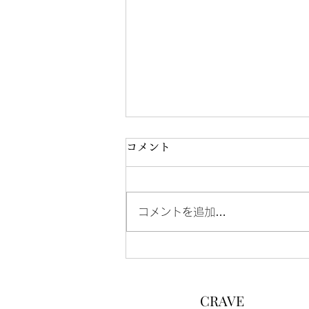
コメント
コメントを追加…
浜浦彩乃出演 絵本朗読
LIVE『星の王子さま』再演
CRAVE