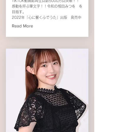
TIKTOK動画総再生回数5000万回突破！！
感動を呼ぶ筆文字！！令和の相田みつを を
目指す。
2022年「心に響くふでうた」出版 発売中
Read More