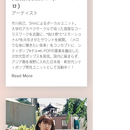
ロ）
アーティスト
市川拓己、Shinによるボーカルユニット。
大学のアカペラサークルで培った高度なコー
ラスワークを武器に、“抜け感”と“エモーショ
ナル”を共存させたサウンドを展開。「メロ
ウな夜に聴きたい音楽」をコンセプトに、シ
ティポップ×チル×K-POPの要素を融合した
次世代型ポップスを発信。国内に留まらず、
アジア圏を視野に入れた日本発・新世代シテ
ィポップ男性ユニットとして活動中！！
Read More