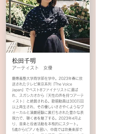
松田千明
アーティスト 女優
慶應義塾大学商学部在学中。2023年春に放
送されたテレビ東京系列『The Voice
Japan』でベスト8ファイナリストに選ば
れ、スガシカオから「天性の声を持つアーテ
ィスト」と絶賛される。歌唱動画は300万回
以上再生され、その優しいささやくようなヴ
ォーカルと演劇経験に裏打ちされた豊かな表
現力で、聴く者を魅了する。2023年4月よ
り、音楽と役者活動を本格的にスタート。
5歳からピアノを習い、中高では吹奏楽部で